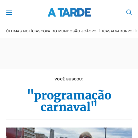
Últimas notícias
ÚLTIMAS NOTÍCIAS
COPA DO MUNDO
SÃO JOÃO
POLÍTICA
SALVADOR
POLÍC
VOCÊ BUSCOU:
"programação
carnaval"