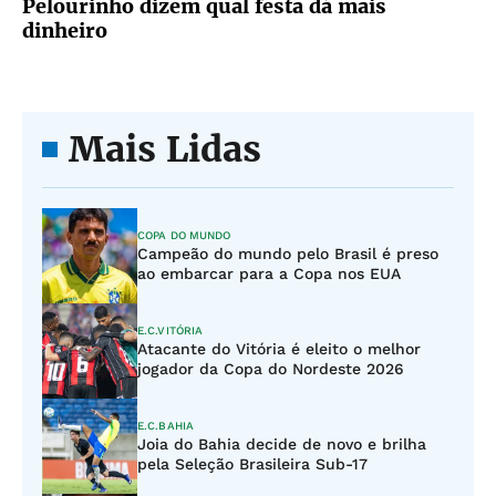
Pelourinho dizem qual festa dá mais
dinheiro
Mais Lidas
COPA DO MUNDO
Campeão do mundo pelo Brasil é preso
ao embarcar para a Copa nos EUA
E.C.VITÓRIA
Atacante do Vitória é eleito o melhor
jogador da Copa do Nordeste 2026
E.C.BAHIA
Joia do Bahia decide de novo e brilha
pela Seleção Brasileira Sub-17