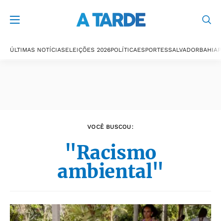
Últimas notícias
ÚLTIMAS NOTÍCIAS
ELEIÇÕES 2026
POLÍTICA
ESPORTES
SALVADOR
BAHIA
P
VOCÊ BUSCOU:
"Racismo
ambiental"