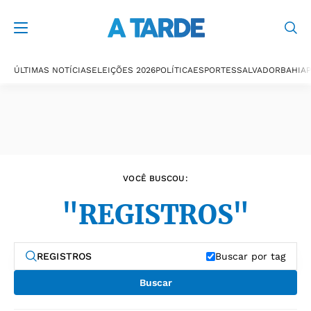
Últimas notícias
ÚLTIMAS NOTÍCIAS
ELEIÇÕES 2026
POLÍTICA
ESPORTES
SALVADOR
BAHIA
P
VOCÊ BUSCOU:
"REGISTROS"
Buscar por tag
Buscar