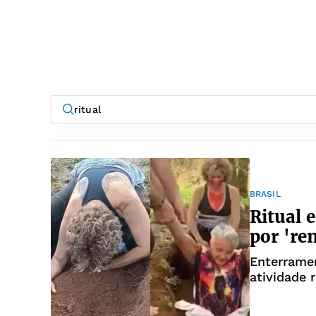
BRASIL
Ritual 
por 're
Enterramen
atividade r