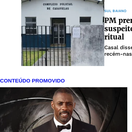
SUL BAIANO
PM pre
suspeit
ritual
Casal diss
recém-nas