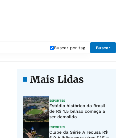
Buscar por tag
Buscar
Mais Lidas
ESPORTES
Estádio histórico do Brasil
de R$ 1,5 bilhão começa a
ser demolido
ESPORTES
Clube da Série A recusa R$
6,9 bilhões para virar SAF e