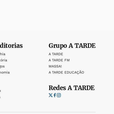
ditorias
Grupo
A TARDE
ahia
A TARDE
tória
A TARDE FM
gos
MASSA!
nomia
A TARDE EDUCAÇÃO
Redes
A TARDE
o
a