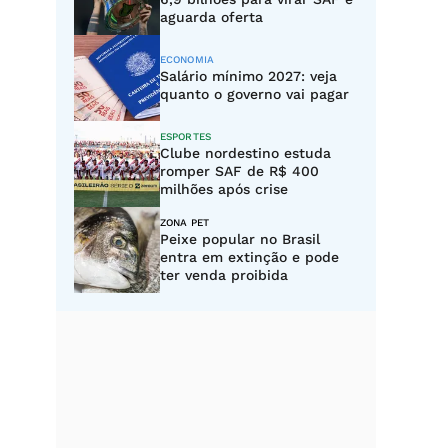
aguarda oferta
ECONOMIA
Salário mínimo 2027: veja
quanto o governo vai pagar
ESPORTES
Clube nordestino estuda
romper SAF de R$ 400
milhões após crise
ZONA PET
Peixe popular no Brasil
entra em extinção e pode
ter venda proibida