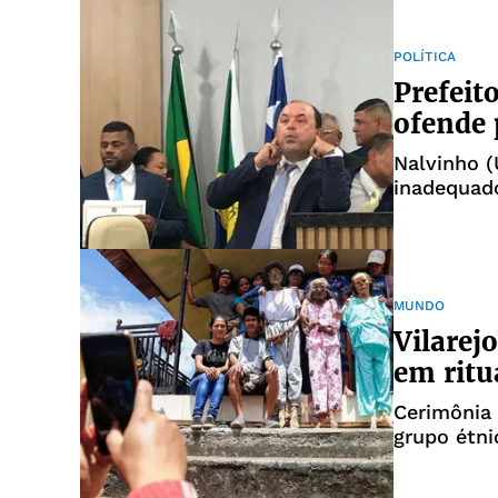
POLÍTICA
Prefeit
ofende 
Nalvinho (
inadequado
MUNDO
Vilarej
em ritu
Cerimônia 
grupo étn
vive na il