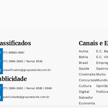
assificados
Canais e E
Autos
E.c. B
(71) 99965-8961
Bahia
E.c. Vi
(71) 2886-2683 / Ramal 8526
Brasil
Empre
Saúde
Gastro
classificados@grupoatarde.com.br
Cineinsite
Muito
ublicidade
Concursos
Mundo
Cultura
Opiniã
(71) 2886-2683 / Ramal 8585 | 8586
Digital
Polític
publicidade@grupoatarde.com.br
Salvador
Economia