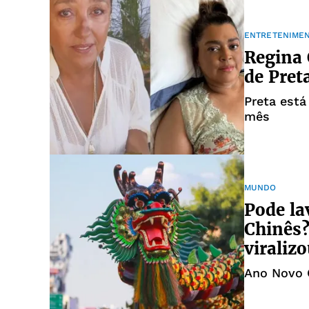
ENTRETENIME
Regina 
de Pret
Preta est
mês
MUNDO
Pode la
Chinês?
viraliz
Ano Novo C