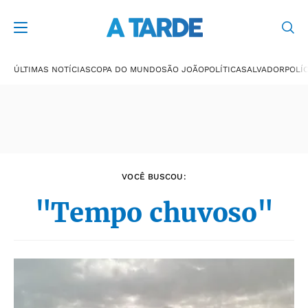
Últimas notícias
ÚLTIMAS NOTÍCIAS
COPA DO MUNDO
SÃO JOÃO
POLÍTICA
SALVADOR
POLÍC
VOCÊ BUSCOU:
"Tempo chuvoso"