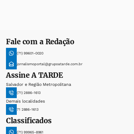
Fale com a Redação
(71) 99601-0020
jornalismoportal@grupoatarde.com.br
Assine
A TARDE
Salvador e Região Metropolitana
(71) 2886-1613
Demais localidades
71 2886-1613
Classificados
(71) 99965-8961