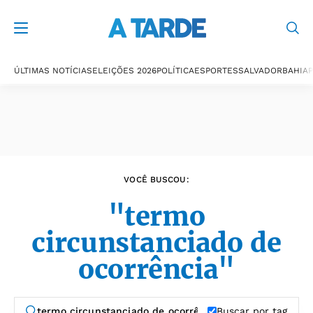
Últimas notícias
ÚLTIMAS NOTÍCIAS
ELEIÇÕES 2026
POLÍTICA
ESPORTES
SALVADOR
BAHIA
P
VOCÊ BUSCOU:
"termo
circunstanciado de
ocorrência"
Buscar por tag