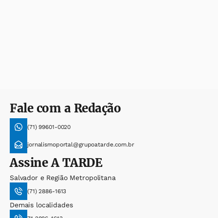
Fale com a Redação
(71) 99601-0020
jornalismoportal@grupoatarde.com.br
Assine
A TARDE
Salvador e Região Metropolitana
(71) 2886-1613
Demais localidades