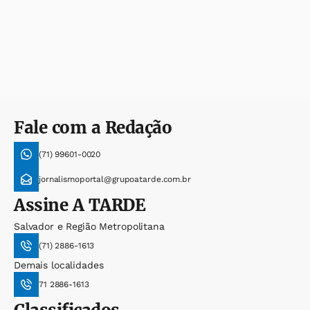
Fale com a Redação
(71) 99601-0020
jornalismoportal@grupoatarde.com.br
Assine
A TARDE
Salvador e Região Metropolitana
(71) 2886-1613
Demais localidades
71 2886-1613