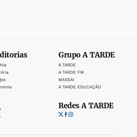
ditorias
Grupo
A TARDE
ahia
A TARDE
tória
A TARDE FM
gos
MASSA!
nomia
A TARDE EDUCAÇÃO
Redes
A TARDE
o
a