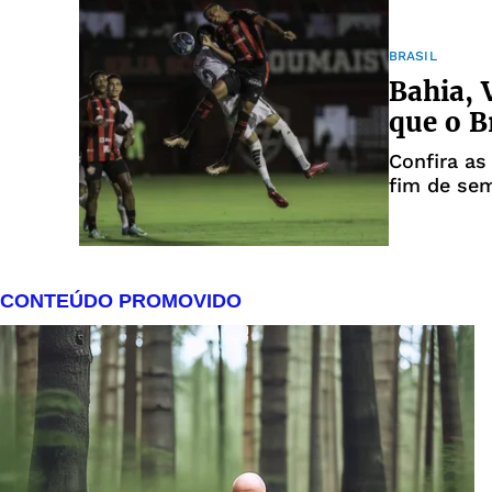
BRASIL
Bahia, 
que o B
Confira as
fim de se