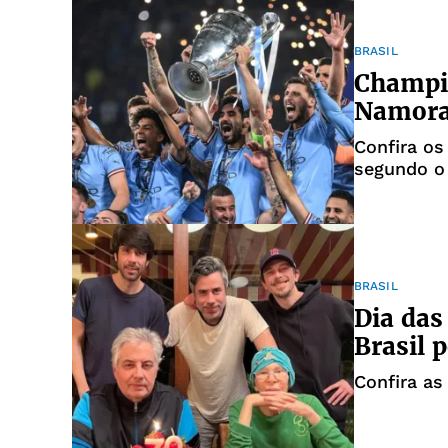
BRASIL
Champio
Namorad
Confira os
segundo o
BRASIL
Dia das
Brasil 
Confira as