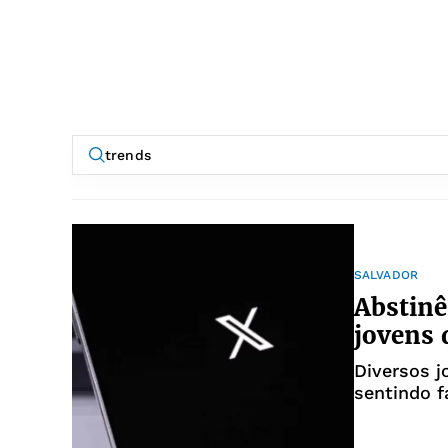
SALVADOR
Abstinê
jovens 
Diversos j
sentindo f