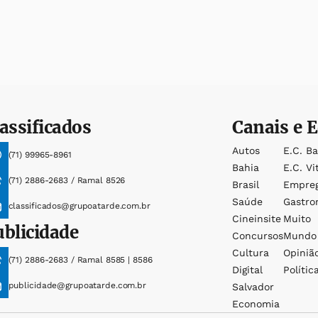
assificados
Canais e E
Autos
E.c. B
(71) 99965-8961
Bahia
E.c. Vi
(71) 2886-2683 / Ramal 8526
Brasil
Empre
Saúde
Gastro
classificados@grupoatarde.com.br
Cineinsite
Muito
ublicidade
Concursos
Mundo
Cultura
Opiniã
(71) 2886-2683 / Ramal 8585 | 8586
Digital
Polític
publicidade@grupoatarde.com.br
Salvador
Economia