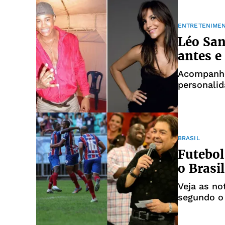
ENTRETENIME
Léo San
antes e
Acompanhe
personalid
atual com
BRASIL
Futebol
o Brasi
Veja as no
segundo o