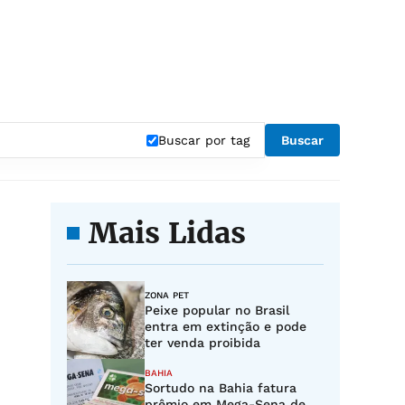
Buscar por tag
Buscar
Mais Lidas
ZONA PET
Peixe popular no Brasil
entra em extinção e pode
ter venda proibida
BAHIA
Sortudo na Bahia fatura
prêmio em Mega-Sena de