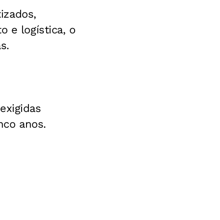
izados,
 e logística, o
s.
exigidas
nco anos.