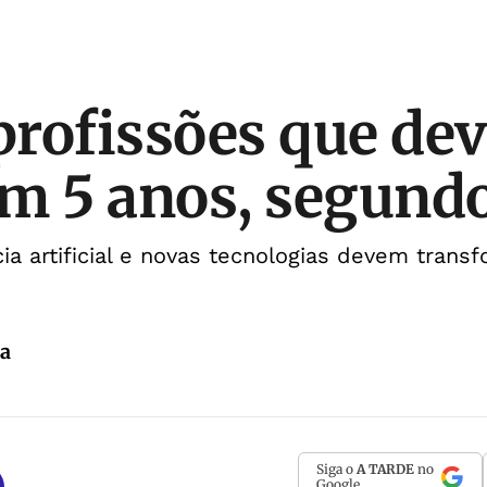
 profissões que d
m 5 anos, segund
cia artificial e novas tecnologias devem tran
da
Siga o
A TARDE
no
Google