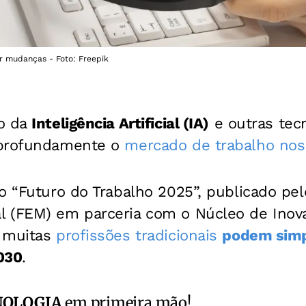
r mudanças - Foto: Freepik
do da
Inteligência Artificial (IA)
e outras tecn
 profundamente o
mercado de trabalho nos
o “Futuro do Trabalho 2025”, publicado pe
 (FEM) em parceria com o Núcleo de Inov
, muitas
profissões tradicionais
podem sim
030
.
NOLOGIA
em primeira mão!