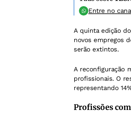
Entre no can
A quinta edição d
novos empregos de
serão extintos.
A reconfiguração m
profissionais. O r
representando 14% 
Profissões com