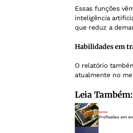
Essas funções vêm
inteligência artif
que reduz a deman
Habilidades em t
O relatório também
atualmente no mer
Leia Também:
BAHIA
Profissões em ev