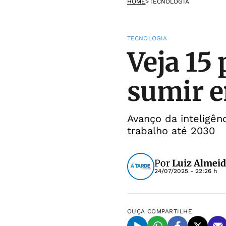
HOME
>
TECNOLOGIA
TECNOLOGIA
Veja 15
sumir e
Avanço da inteligên
trabalho até 2030
Por
Luiz Almei
24/07/2025 - 22:26 h
OUÇA
COMPARTILHE