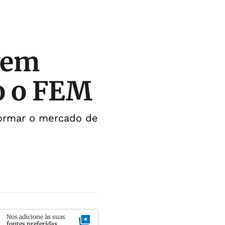
evem
o o FEM
sformar o mercado de
Nos adicione às suas
fontes preferidas