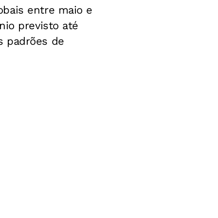
obais entre maio e
io previsto até
s padrões de