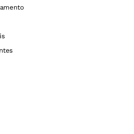
agamento
is
ntes