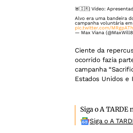
🚨🇮🇷| Vídeo: Apresentad
Alvo era uma bandeira do
campanha voluntária em 
pic.twitter.com/MRgpA
— Max Viana (@MaxWill
Ciente da repercus
ocorrido fazia par
campanha “Sacrifiq
Estados Unidos e I
Siga o A TARDE 
Siga o A TARD