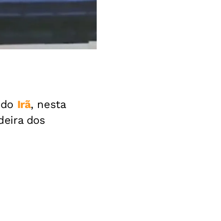
, do
Irã
, nesta
deira dos