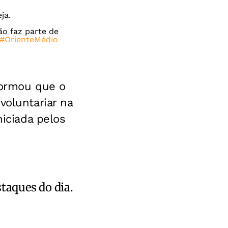
ja.
ão faz parte de
#OrienteMédio
formou que o
voluntariar na
niciada pelos
staques do dia.