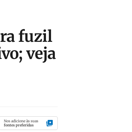
a fuzil
vo; veja
Nos adicione às suas
fontes preferidas