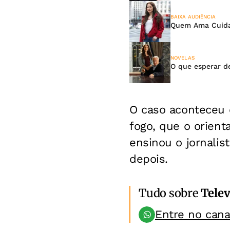
BAIXA AUDIÊNCIA
Quem Ama Cuida 
NOVELAS
O que esperar d
O caso aconteceu 
fogo, que o orient
ensinou o jornalis
depois.
Tudo sobre
Telev
Entre no can