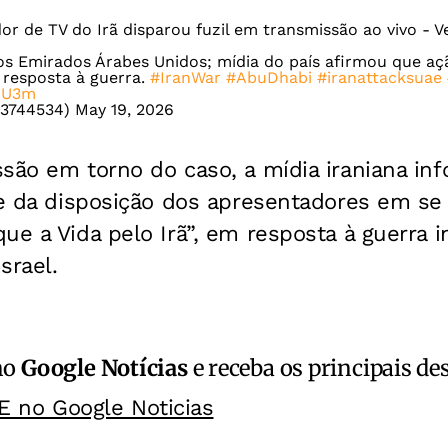
or de TV do Irã disparou fuzil em transmissão ao vivo - Ve
s Emirados Árabes Unidos; mídia do país afirmou que aç
resposta à guerra.
#IranWar‌
#AbuDhabi
#iranattacksuae
ThU3m
83744534)
May 19, 2026
são em torno do caso, a mídia iraniana in
te da disposição dos apresentadores em se 
ue a Vida pelo Irã”, em resposta à guerra i
srael.
no
Google Notícias
e receba os principais de
E no Google Noticias