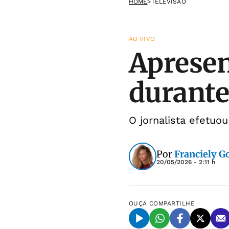
HOME
>
TELEVISÃO
AO VIVO
Apresen
durante
O jornalista efetuo
Por
Franciely 
20/05/2026 - 2:11 h
OUÇA
COMPARTILHE