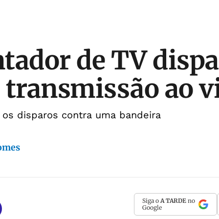
tador de TV dispar
 transmissão ao vi
u os disparos contra uma bandeira
Gomes
Siga o
A TARDE
no
Google