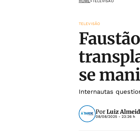
HOME
>
TELEVISÃO
TELEVISÃO
Faustão 
transpl
se mani
Internautas questi
Por
Luiz Almei
08/08/2025 - 23:26 h