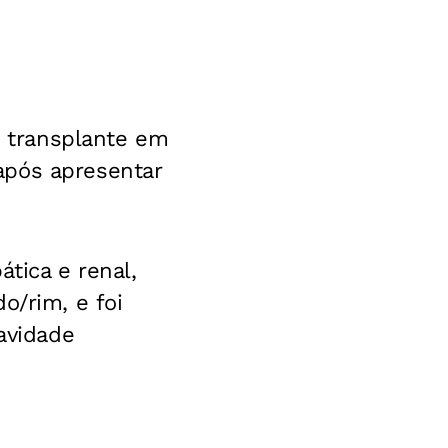
e transplante em
após apresentar
tica e renal,
o/rim, e foi
ravidade