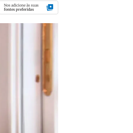
Nos adicione às suas
fontes preferidas