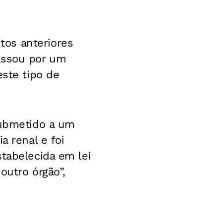
tos anteriores
assou por um
este tipo de
submetido a um
a renal e foi
stabelecida em lei
outro órgão”,