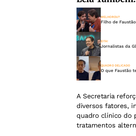
MELHOROU?
Filho de Faustão
EITA!
Jornalistas da G
QUADRO DELICADO
O que Faustão t
A Secretaria refor
diversos fatores, 
quadro clínico do 
tratamentos altern