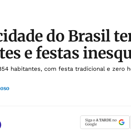
idade do Brasil t
tes e festas inesq
54 habitantes, com festa tradicional e zero 
doso
Siga o
A TARDE
no
Google