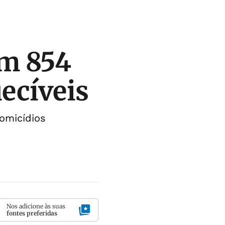
em 854
uecíveis
homicídios
Nos adicione às suas
fontes preferidas