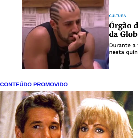
país."Famí
graças a
CULTURA
Órgão d
da Glob
Durante a 
nesta quin
falou ao p
segunda c
Unidas (ON