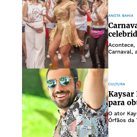
ANOTA BAHIA
Carnaval
celebri
Acontece, 
Carnaval, 
Itaipava A
dos mais b
promete re
Entre as p
CULTURA
Kaysar 
para ob
O ator Kay
Órfãos da 
vice-camp
Instagram 