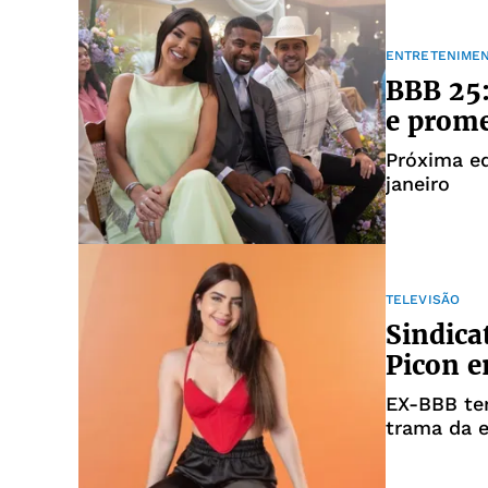
ENTRETENIME
BBB 25:
e prome
Próxima ed
janeiro
TELEVISÃO
Sindica
Picon e
EX-BBB ter
trama da 