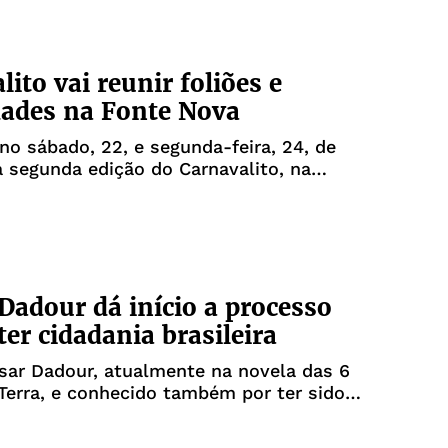
ito vai reunir foliões e
dades na Fonte Nova
no sábado, 22, e segunda-feira, 24, de
a segunda edição do Carnavalito, na
rena Fonte Nova. O evento, que já é um
uscados para o período na cidade,
unir uma constelação de celebridades.
resenças
Dadour dá início a processo
ter cidadania brasileira
sar Dadour, atualmente na novela das 6
Terra, e conhecido também por ter sido
eão do BBB 18, anunciou em seu
que deu início ao processo para obter sua