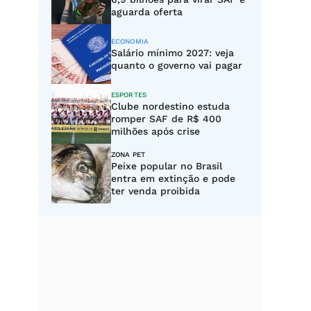
aguarda oferta
ECONOMIA
Salário mínimo 2027: veja
quanto o governo vai pagar
ESPORTES
Clube nordestino estuda
romper SAF de R$ 400
milhões após crise
ZONA PET
Peixe popular no Brasil
entra em extinção e pode
ter venda proibida