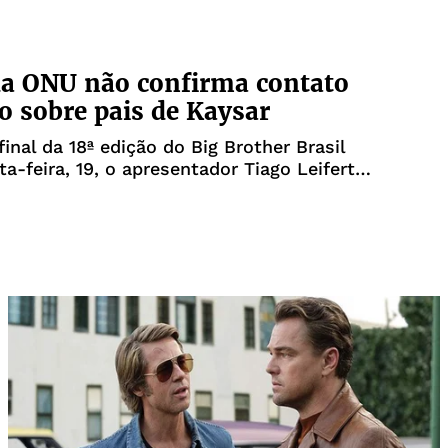
lia no Brasil! Graças a Deus por tudo e
a ONU não confirma contato
o sobre pais de Kaysar
final da 18ª edição do Big Brother Brasil
ta-feira, 19, o apresentador Tiago Leifert
articipante Kaysar Dadour, que ficou na
olocação, que a Organização das Nações
U) vai ajudar a trazer sua família da Síri