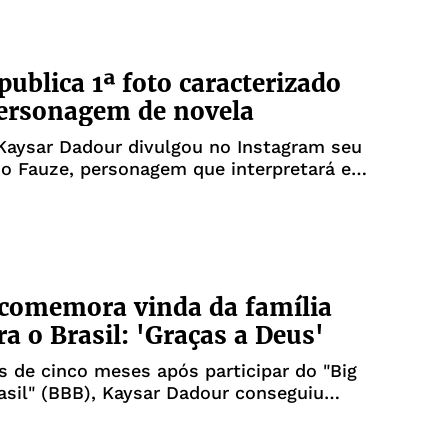
rasileira nesta terça-feira, 30."Hoje inicio
publica 1ª foto caracterizado
ersonagem de novela
Kaysar Dadour divulgou no Instagram seu
mo Fauze, personagem que interpretará em
a como ator, na próxima novela das 6 da
ãos da Terra."Fauze é um capanga do sheik
lah. Um personagem fiel do sheik. Ele
comemora vinda da família
ra o Brasil: 'Graças a Deus'
 de cinco meses após participar do "Big
asil" (BBB), Kaysar Dadour conseguiu
r a família, que não via há cerca de 7
do fugiu da Síria por conta da guerra no