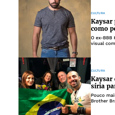
cidadania b
a contage
CULTURA
Kaysar 
como p
O ex-BBB 
visual co
sua estrei
Globo, Órf
Aziz Abdal
nasce
CULTURA
Kaysar 
síria pa
Pouco mais
Brother Br
reencontra
anos, quan