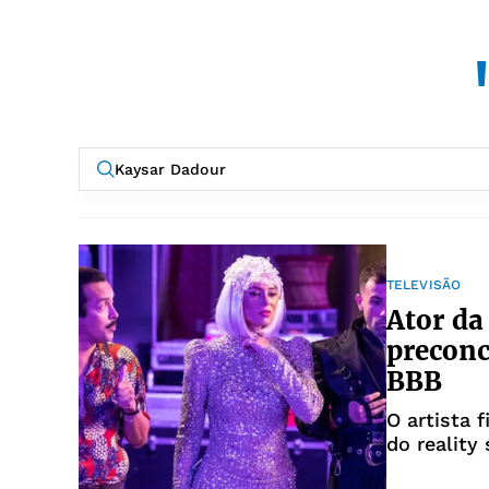
TELEVISÃO
Ator da
preconc
BBB
O artista 
do reality