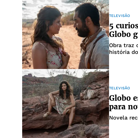
TELEVISÃO
5 curio
Globo g
Obra traz 
história d
TELEVISÃO
Globo e
para no
Novela rec