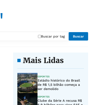
"
Buscar por tag
Buscar
Mais Lidas
ESPORTES
Estádio histórico do Brasil
de R$ 1,5 bilhão começa a
ser demolido
ESPORTES
Clube da Série A recusa R$
6,9 bilhões para virar SAF e