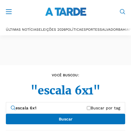
Últimas notícias
ÚLTIMAS NOTÍCIAS
ELEIÇÕES 2026
POLÍTICA
ESPORTES
SALVADOR
BAHIA
P
VOCÊ BUSCOU:
"escala 6x1"
Buscar por tag
Buscar