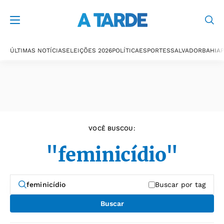
Últimas notícias
ÚLTIMAS NOTÍCIAS
ELEIÇÕES 2026
POLÍTICA
ESPORTES
SALVADOR
BAHIA
P
VOCÊ BUSCOU:
"feminicídio"
Buscar por tag
Buscar