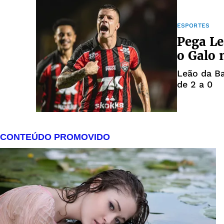
ESPORTES
Pega Le
o Galo 
Leão da Ba
de 2 a 0