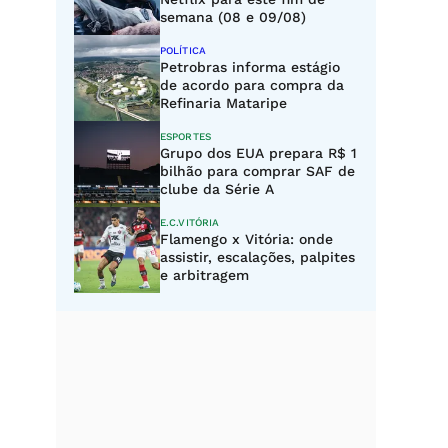
semana (08 e 09/08)
POLÍTICA
Petrobras informa estágio
de acordo para compra da
Refinaria Mataripe
ESPORTES
Grupo dos EUA prepara R$ 1
bilhão para comprar SAF de
clube da Série A
E.C.VITÓRIA
Flamengo x Vitória: onde
assistir, escalações, palpites
e arbitragem