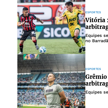
ESPORTES
Vitória 
arbitra
Equipes se
no Barrad
ESPORTES
Grêmio 
arbitra
Equipes se