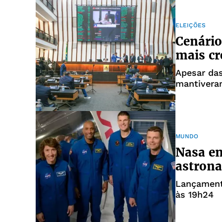
ELEIÇÕES
Cenário
mais cr
Apesar da
mantivera
MUNDO
Nasa en
astrona
Lançamento
às 19h24