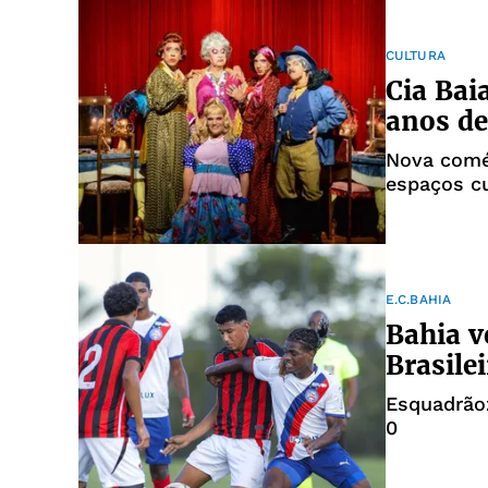
CULTURA
Cia Bai
anos de
Nova coméd
espaços cu
E.C.BAHIA
Bahia v
Brasile
Esquadrãoz
0