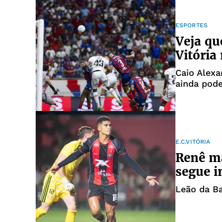
ESPORTES
Veja qu
Vitória
Caio Alexa
ainda pod
E.C.VITÓRIA
Renê ma
segue i
Leão da Ba