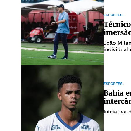
ESPORTES
Técnico
imersão
João Milan
individual
Furquim
ESPORTES
Bahia e
intercâ
Iniciativa 