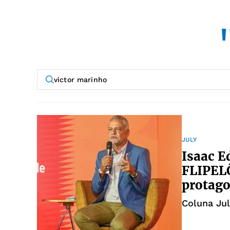
JULY
Isaac E
FLIPEL
protag
Coluna Jul