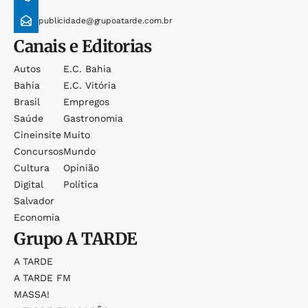
publicidade@grupoatarde.com.br
Canais e Editorias
Autos
E.c. Bahia
Bahia
E.c. Vitória
Brasil
Empregos
Saúde
Gastronomia
Cineinsite
Muito
Concursos
Mundo
Cultura
Opinião
Digital
Política
Salvador
Economia
Grupo
A TARDE
A TARDE
A TARDE FM
MASSA!