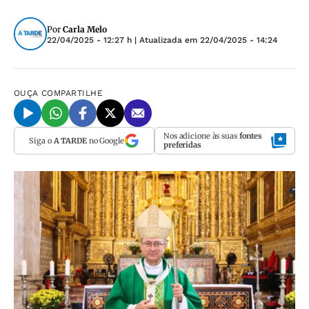
Por
Carla Melo
22/04/2025 - 12:27 h
| Atualizada em
22/04/2025 - 14:24
OUÇA
COMPARTILHE
Nos adicione às suas
fontes
Siga o
A TARDE
no Google
preferidas