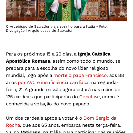
O Arcebispo de Salvador viaja sozinho para a Itália - Foto:
Divulgação | Arquidiocese de Salvador
Para os próximos 15 a 20 dias, a
Igreja Católica
Apostólica Romana
, assim como todo o mundo, se
prepara para a escolha do novo líder religioso
mundial, logo após a
morte o papa Francisco
, aos 88
anos
por AVC e insuficiência cardíaca
, na segunda-
feira, 21. A grande missão agora estará nas mãos de
135 cardeais que participarão do
Conclave
, como é
conhecida a votação do novo papado.
Um dos cardeais aptos a votar é o
Dom Sérgio da
Rocha
, que aos 65 anos, embarca nesta terça-feira,
22, no
Vaticano
, na Itália, para participar das reuniões