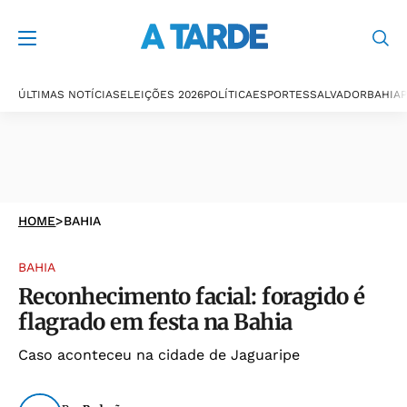
ÚLTIMAS NOTÍCIAS
ELEIÇÕES 2026
POLÍTICA
ESPORTES
SALVADOR
BAHIA
P
HOME
>
BAHIA
BAHIA
Reconhecimento facial: foragido é
flagrado em festa na Bahia
Caso aconteceu na cidade de Jaguaripe