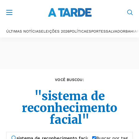
Últimas notícias
ÚLTIMAS NOTÍCIAS
ELEIÇÕES 2026
POLÍTICA
ESPORTES
SALVADOR
BAHIA
P
VOCÊ BUSCOU:
"sistema de
reconhecimento
facial"
Buscar por tag