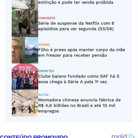
extinção e pode ter venda proibida
CINEINSITE
Série de suspense da Netflix com 8
episódios para ver segunda (03/08)
MUNDO
Filho é preso após manter corpo da mãe
em freezer para receber pensão
ESPORTES
Clube baiano fundado como SAF há 5
anos chega à Série A pela 1ª vez
AUTOS
Montadora chinesa anuncia fábrica de
R$ 4,6 bilhões no Brasil e até 10 mil
empregos