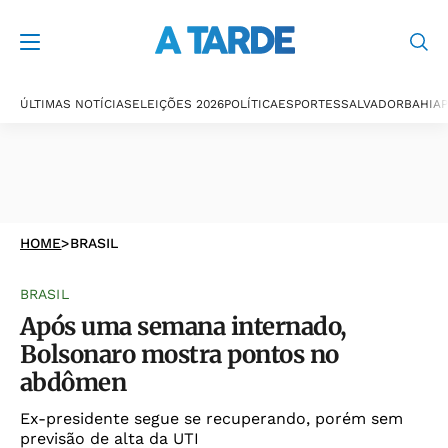
ÚLTIMAS NOTÍCIAS
ELEIÇÕES 2026
POLÍTICA
ESPORTES
SALVADOR
BAHIA
P
HOME
>
BRASIL
BRASIL
Após uma semana internado,
Bolsonaro mostra pontos no
abdômen
Ex-presidente segue se recuperando, porém sem
previsão de alta da UTI