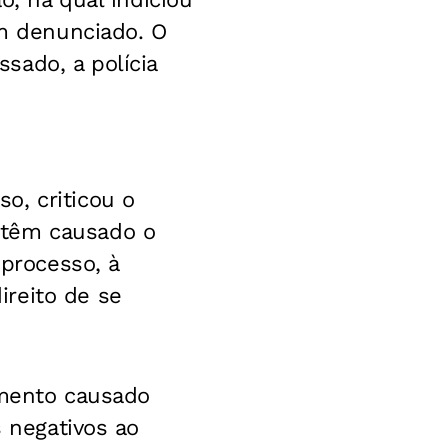
ém denunciado. O
sado, a polícia
o, criticou o
 têm causado o
 processo, à
reito de se
gimento causado
s negativos ao