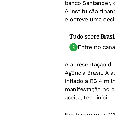
banco Santander, q
A instituição fin
e obteve uma deci
Tudo sobre
Brasi
Entre no can
A apresentação de 
Agência Brasil. A
inflado a R$ 4 mi
manifestação no pr
aceita, tem início
Em fevereiro, a PC