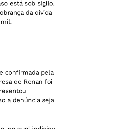
o está sob sigilo.
obrança da dívida
mil.
 e confirmada pela
resa de Renan foi
presentou
so a denúncia seja
o, na qual indiciou