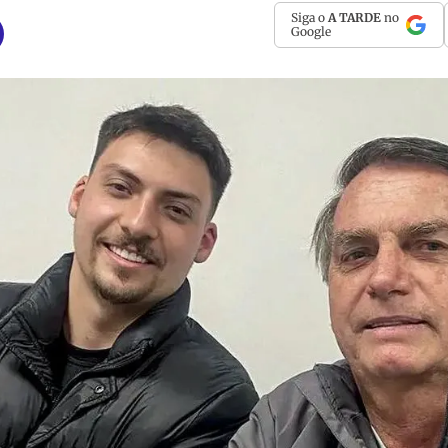
Siga o
A TARDE
no
Google