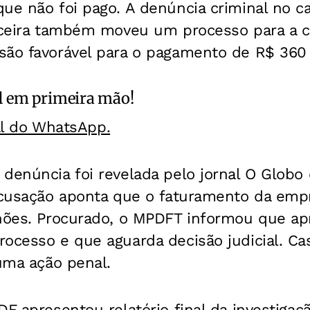
ue não foi pago. A denúncia criminal no cas
anceira também moveu um processo para a c
são favorável para o pagamento de R$ 360 
l
em primeira mão!
al do WhatsApp.
denúncia foi revelada pelo jornal O Globo
 acusação aponta que o faturamento da emp
lhões. Procurado, o MPDFT informou que a
ocesso e que aguarda decisão judicial. Ca
 uma ação penal.
DF apresentou relatório final da investigaçã