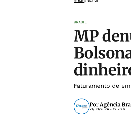
HOME
>
BRASIL
BRASIL
MP denu
Bolsona
dinheir
Faturamento de emp
Por
Agência Bra
21/03/2024 - 12:28 h