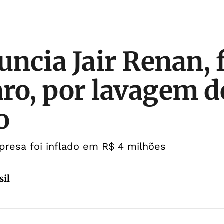
ncia Jair Renan, f
ro, por lavagem d
o
resa foi inflado em R$ 4 milhões
sil