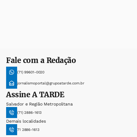
Fale com a Redação
(71) 99601-0020
jornalismoportal@grupoatarde.com.br
Assine
A TARDE
Salvador e Região Metropolitana
(71) 2886-1613
Demais localidades
71 2886-1613