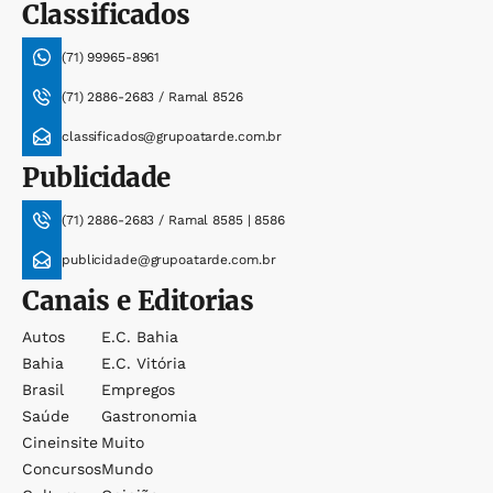
Classificados
(71) 99965-8961
(71) 2886-2683 / Ramal 8526
classificados@grupoatarde.com.br
Publicidade
(71) 2886-2683 / Ramal 8585 | 8586
publicidade@grupoatarde.com.br
Canais e Editorias
Autos
E.c. Bahia
Bahia
E.c. Vitória
Brasil
Empregos
Saúde
Gastronomia
Cineinsite
Muito
Concursos
Mundo