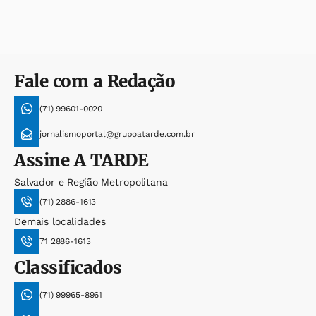
Fale com a Redação
(71) 99601-0020
jornalismoportal@grupoatarde.com.br
Assine
A TARDE
Salvador e Região Metropolitana
(71) 2886-1613
Demais localidades
71 2886-1613
Classificados
(71) 99965-8961