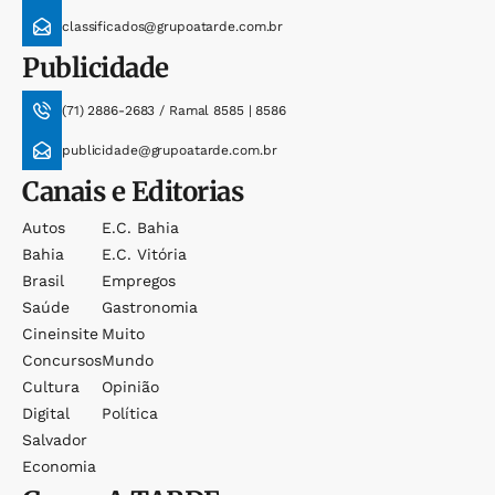
classificados@grupoatarde.com.br
Publicidade
(71) 2886-2683 / Ramal 8585 | 8586
publicidade@grupoatarde.com.br
Canais e Editorias
Autos
E.c. Bahia
Bahia
E.c. Vitória
Brasil
Empregos
Saúde
Gastronomia
Cineinsite
Muito
Concursos
Mundo
Cultura
Opinião
Digital
Política
Salvador
Economia