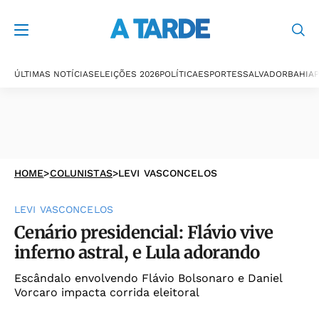
ÚLTIMAS NOTÍCIAS
ELEIÇÕES 2026
POLÍTICA
ESPORTES
SALVADOR
BAHIA
P
HOME
>
COLUNISTAS
>
LEVI VASCONCELOS
LEVI VASCONCELOS
Cenário presidencial: Flávio vive
inferno astral, e Lula adorando
Escândalo envolvendo Flávio Bolsonaro e Daniel
Vorcaro impacta corrida eleitoral