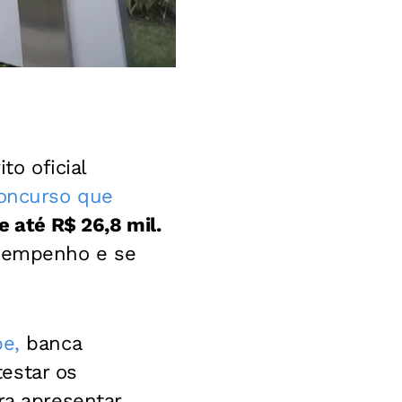
to oficial
oncurso que
e até R$ 26,8 mil.
esempenho e se
pe,
banca
estar os
ra apresentar