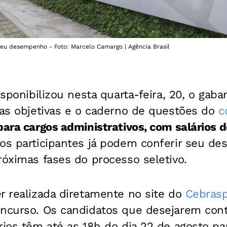
seu desempenho - Foto: Marcelo Camargo | Agência Brasil
sponibilizou nesta quarta-feira, 20, o gabari
vas objetivas e o caderno de questões do
c
para cargos administrativos, com salários d
 os participantes já podem conferir seu d
róximas fases do processo seletivo.
r realizada diretamente no site do
Cebras
oncurso. Os candidatos que desejarem cont
rios têm até as 18h do dia 22 de agosto pa