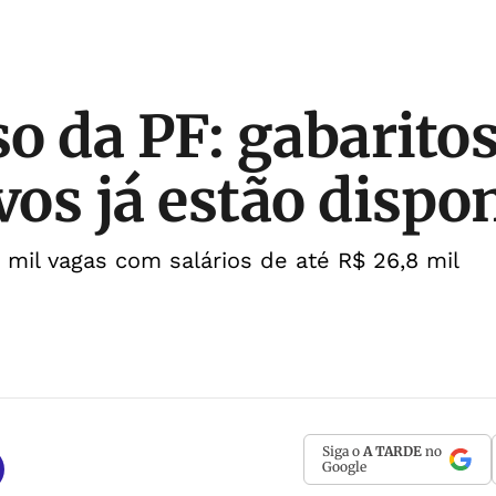
o da PF: gabarito
vos já estão dispo
mil vagas com salários de até R$ 26,8 mil
Siga o
A TARDE
no
Google