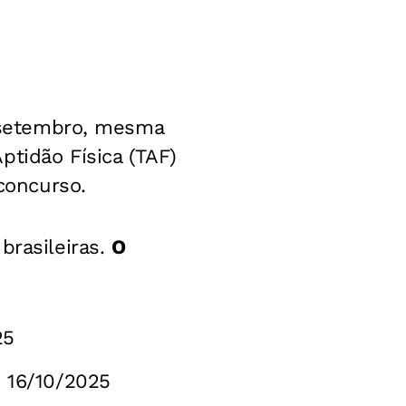
e setembro, mesma
ptidão Física (TAF)
 concurso.
brasileiras.
O
25
 16/10/2025