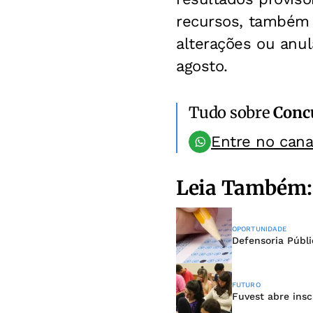
recursos, também p
alterações ou anu
agosto.
Tudo sobre
Conc
Entre no can
Leia Também:
OPORTUNIDADE
Defensoria Públ
FUTURO
Fuvest abre insc