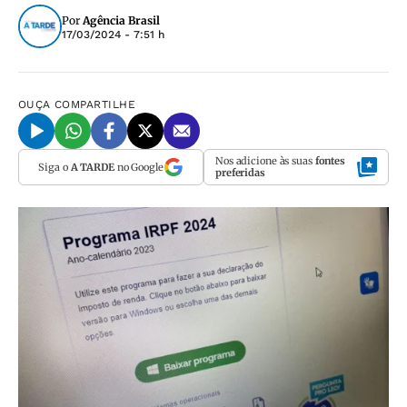
Por
Agência Brasil
17/03/2024 - 7:51 h
OUÇA
COMPARTILHE
Nos adicione às suas
fontes
Siga o
A TARDE
no Google
preferidas