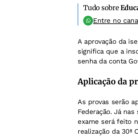
Tudo sobre
Educ
Entre no can
A aprovação da ise
significa que a i
senha da conta Gov
Aplicação da p
As provas serão a
Federação. Já nas 
exame será feito 
realização da 30ª