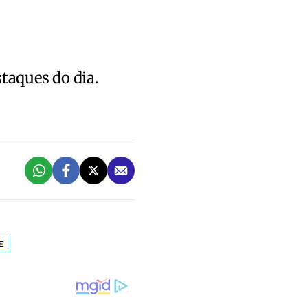
staques do dia.
E