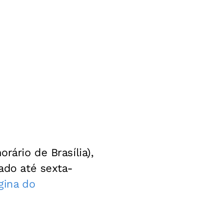
rário de Brasília),
iado até sexta-
gina do