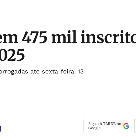
em 475 mil inscrit
025
orrogadas até sexta-feira, 13
Siga o
A TARDE
no
Google