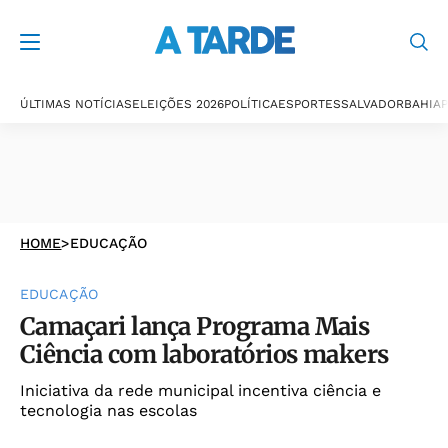
ÚLTIMAS NOTÍCIAS
ELEIÇÕES 2026
POLÍTICA
ESPORTES
SALVADOR
BAHIA
P
HOME
>
EDUCAÇÃO
EDUCAÇÃO
Camaçari lança Programa Mais
Ciência com laboratórios makers
Iniciativa da rede municipal incentiva ciência e
tecnologia nas escolas