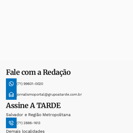
Fale com a Redação
(71) 99601-0020
jornalismoportal@grupoatarde.com.br
Assine
A TARDE
Salvador e Região Metropolitana
(71) 2886-1613
Demais localidades