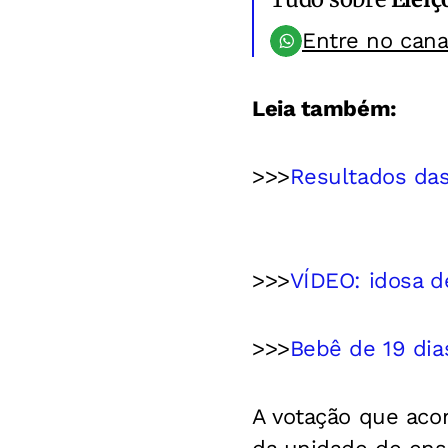
Entre no can
Leia também:
>>>
Resultados da
>>>
VÍDEO: idosa d
>>>
Bebê de 19 dia
A votação que acon