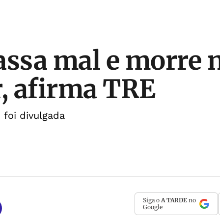
assa mal e morre 
r, afirma TRE
foi divulgada
Siga o
A TARDE
no
Google