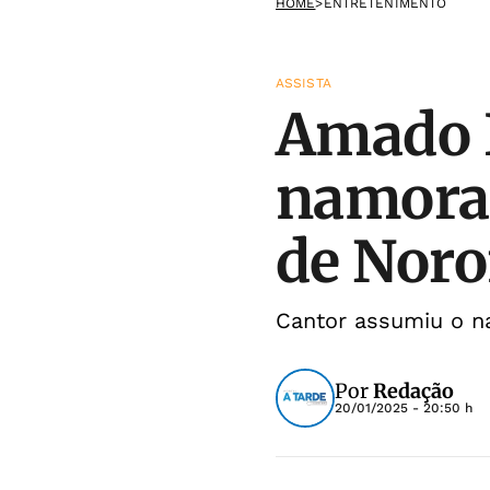
HOME
>
ENTRETENIMENTO
ASSISTA
Amado B
namora
de Nor
Cantor assumiu o n
Por
Redação
20/01/2025 - 20:50 h