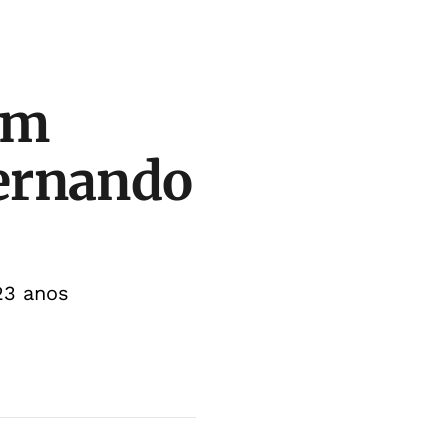
em
ernando
23 anos