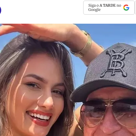
Siga o
A TARDE
no
Google