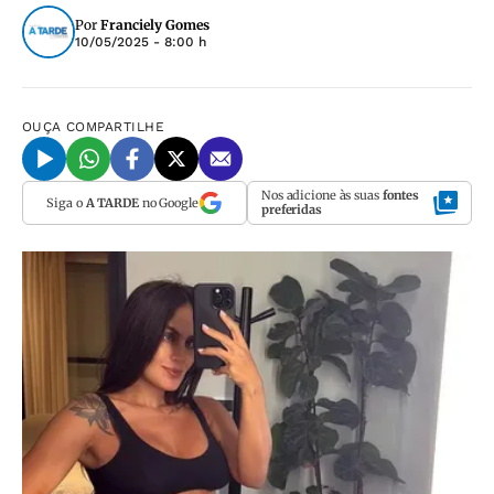
Por
Franciely Gomes
10/05/2025 - 8:00 h
OUÇA
COMPARTILHE
Nos adicione às suas
fontes
Siga o
A TARDE
no Google
preferidas