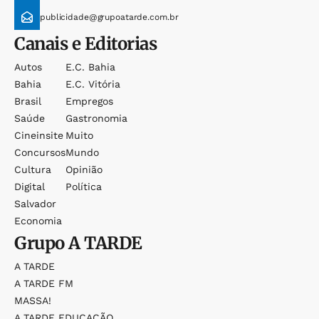
publicidade@grupoatarde.com.br
Canais e Editorias
Autos
E.c. Bahia
Bahia
E.c. Vitória
Brasil
Empregos
Saúde
Gastronomia
Cineinsite
Muito
Concursos
Mundo
Cultura
Opinião
Digital
Política
Salvador
Economia
Grupo
A TARDE
A TARDE
A TARDE FM
MASSA!
A TARDE EDUCAÇÃO