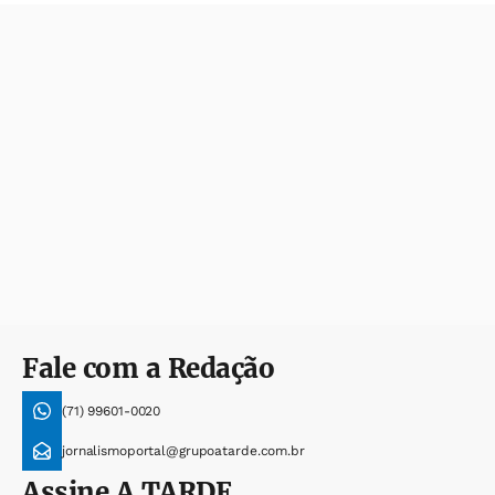
Fale com a Redação
(71) 99601-0020
jornalismoportal@grupoatarde.com.br
Assine
A TARDE