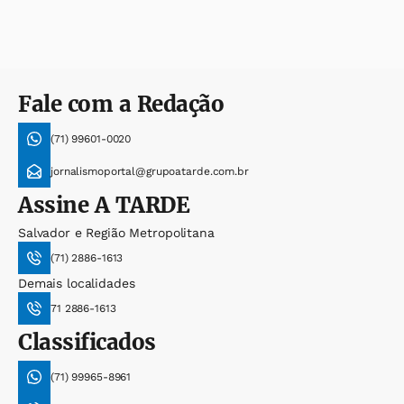
Fale com a Redação
(71) 99601-0020
jornalismoportal@grupoatarde.com.br
Assine
A TARDE
Salvador e Região Metropolitana
(71) 2886-1613
Demais localidades
71 2886-1613
Classificados
(71) 99965-8961