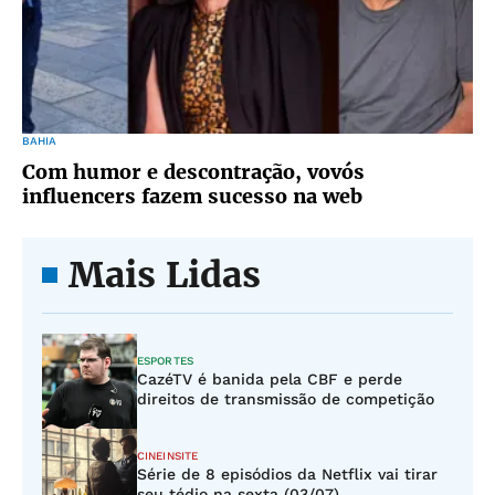
BAHIA
Com humor e descontração, vovós
influencers fazem sucesso na web
Mais Lidas
ESPORTES
CazéTV é banida pela CBF e perde
direitos de transmissão de competição
CINEINSITE
Série de 8 episódios da Netflix vai tirar
seu tédio na sexta (03/07)