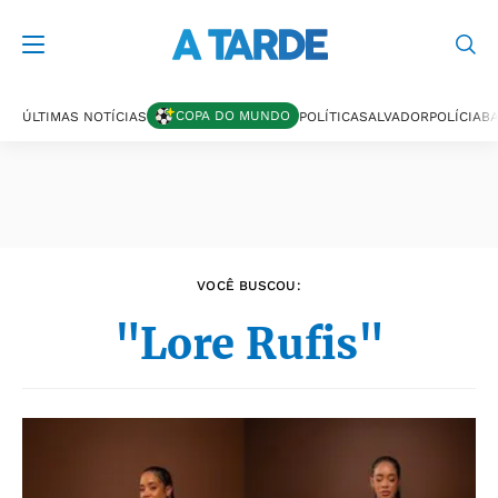
Últimas notícias
COPA DO MUNDO
ÚLTIMAS NOTÍCIAS
POLÍTICA
SALVADOR
POLÍCIA
BA
VOCÊ BUSCOU:
"Lore Rufis"