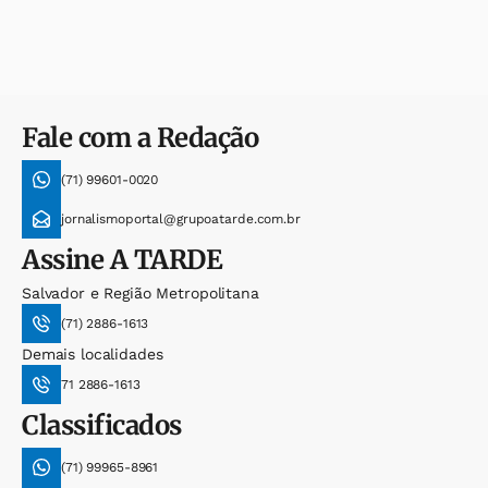
Fale com a Redação
(71) 99601-0020
jornalismoportal@grupoatarde.com.br
Assine
A TARDE
Salvador e Região Metropolitana
(71) 2886-1613
Demais localidades
71 2886-1613
Classificados
(71) 99965-8961