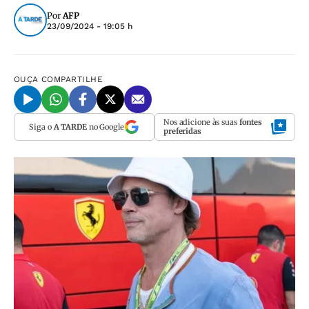
Por
AFP
23/09/2024 - 19:05 h
OUÇA
COMPARTILHE
Nos adicione às suas
fontes
Siga o
A TARDE
no Google
preferidas