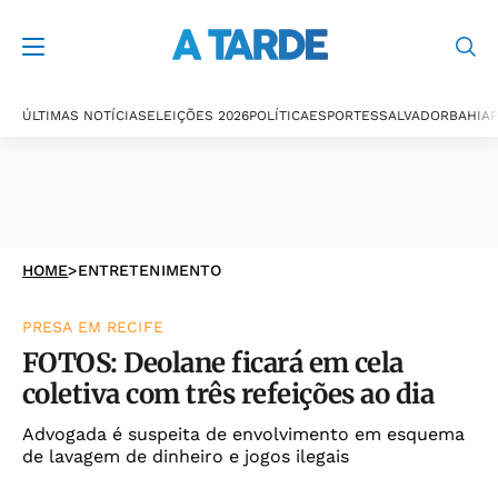
ÚLTIMAS NOTÍCIAS
ELEIÇÕES 2026
POLÍTICA
ESPORTES
SALVADOR
BAHIA
P
HOME
>
ENTRETENIMENTO
PRESA EM RECIFE
FOTOS: Deolane ficará em cela
coletiva com três refeições ao dia
Advogada é suspeita de envolvimento em esquema
de lavagem de dinheiro e jogos ilegais