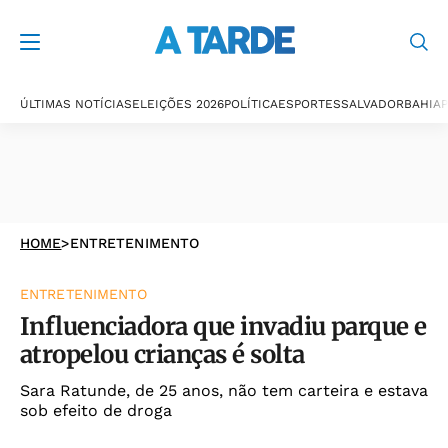
ÚLTIMAS NOTÍCIAS
ELEIÇÕES 2026
POLÍTICA
ESPORTES
SALVADOR
BAHIA
P
HOME
>
ENTRETENIMENTO
ENTRETENIMENTO
Influenciadora que invadiu parque e
atropelou crianças é solta
Sara Ratunde, de 25 anos, não tem carteira e estava
sob efeito de droga