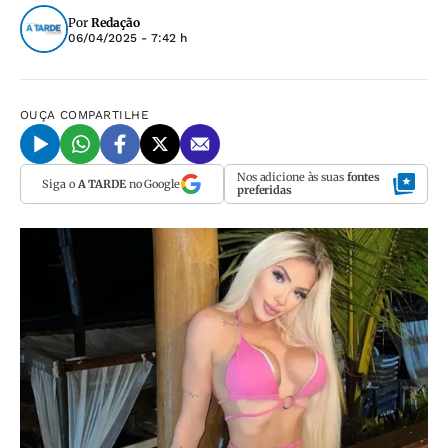
Por
Redação
06/04/2025 - 7:42 h
OUÇA
COMPARTILHE
Nos adicione às suas
fontes
Siga o
A TARDE
no Google
preferidas