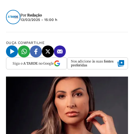
Por
Redação
13/03/2025 - 15:00 h
OUÇA
COMPARTILHE
Nos adicione às suas
fontes
Siga o
A TARDE
no Google
preferidas