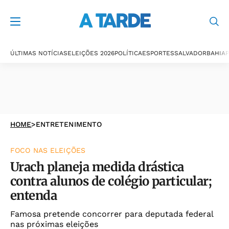
ÚLTIMAS NOTÍCIAS
ELEIÇÕES 2026
POLÍTICA
ESPORTES
SALVADOR
BAHIA
P
HOME
>
ENTRETENIMENTO
FOCO NAS ELEIÇÕES
Urach planeja medida drástica
contra alunos de colégio particular;
entenda
Famosa pretende concorrer para deputada federal
nas próximas eleições