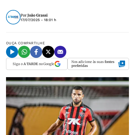
Por
João Grassi
17/07/2025 - 18:01 h
OUÇA
COMPARTILHE
Nos adicione às suas
fontes
Siga o
A TARDE
no Google
preferidas