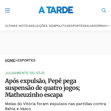
ÚLTIMAS NOTÍCIAS
ELEIÇÕES 2026
POLÍTICA
ESPORTES
SALVADOR
BAHIA
P
HOME
>
ESPORTES
JULGAMENTO DO STJD
Após expulsão, Pepê pega
suspensão de quatro jogos;
Matheuzinho escapa
Meias do Vitória foram expulsos nas partidas contra
Bahia e Vasco