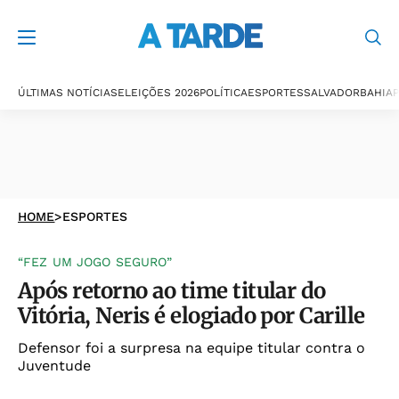
ÚLTIMAS NOTÍCIAS
ELEIÇÕES 2026
POLÍTICA
ESPORTES
SALVADOR
BAHIA
P
HOME
>
ESPORTES
“FEZ UM JOGO SEGURO”
Após retorno ao time titular do
Vitória, Neris é elogiado por Carille
Defensor foi a surpresa na equipe titular contra o
Juventude