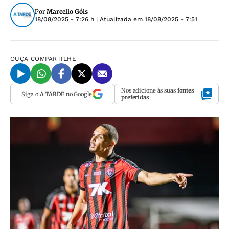
Por
Marcello Góis
18/08/2025 - 7:26 h
| Atualizada em
18/08/2025 - 7:51
OUÇA
COMPARTILHE
Nos adicione às suas
fontes
Siga o
A TARDE
no Google
preferidas