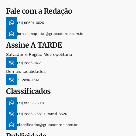
Fale com a Redação
(71) 99601-0020
jornalismoportal@grupoatarde.com.br
Assine
A TARDE
Salvador e Região Metropolitana
(71) 2886-1613
Demais localidades
71 2886-1613
Classificados
(71) 99965-8961
(71) 2886-2683 / Ramal 8526
classificados@grupoatarde.com.br