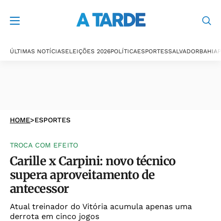
ÚLTIMAS NOTÍCIAS
ELEIÇÕES 2026
POLÍTICA
ESPORTES
SALVADOR
BAHIA
P
HOME
>
ESPORTES
TROCA COM EFEITO
Carille x Carpini: novo técnico
supera aproveitamento de
antecessor
Atual treinador do Vitória acumula apenas uma
derrota em cinco jogos