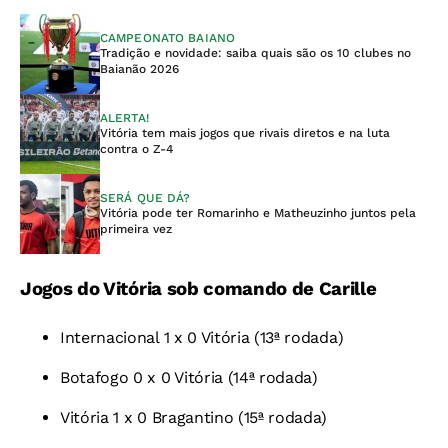
CAMPEONATO BAIANO
Tradição e novidade: saiba quais são os 10 clubes no
Baianão 2026
ALERTA!
Vitória tem mais jogos que rivais diretos e na luta
contra o Z-4
SERÁ QUE DÁ?
Vitória pode ter Romarinho e Matheuzinho juntos pela
primeira vez
Jogos do Vitória sob comando de Carille
Internacional 1 x 0 Vitória (13ª rodada)
Botafogo 0 x 0 Vitória (14ª rodada)
Vitória 1 x 0 Bragantino (15ª rodada)