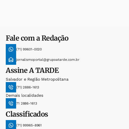
Fale com a Redação
(71) 99601-0020
jornalismoportal@grupoatarde.com.br
Assine
A TARDE
Salvador e Região Metropolitana
(71) 2886-1613
Demais localidades
71 2886-1613
Classificados
(71) 99965-8961