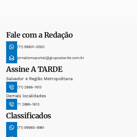
Fale com a Redação
(71) 99601-0020
jornalismoportal@grupoatarde.com.br
Assine
A TARDE
Salvador e Região Metropolitana
(71) 2886-1613
Demais localidades
71 2886-1613
Classificados
(71) 99965-8961