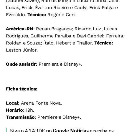
(Gabriel Xavier), Ramos Mingo e Luciano Juba; Jean
Lucas, Erick, Éverton Ribeiro e Cauly; Erick Pulga e
Everaldo.
Técnico:
Rogério Ceni.
América-RN
: Renan Bragança; Ricardo Luz, Lucas
Rodrigues, Guilherme Paraíba e Davi Gabriel; Ferreira,
Roldan e Souza; Ítalo, Hebert e Thailor.
Técnico:
Leston Júnior.
Onde assistir:
Premiera e Disney+.
Ficha técnica:
Local:
Arena Fonte Nova.
Horário
: 19h.
Transmissão:
Premiere e Disney+.
Siga o A TARDE no
Google Notícias
e receba os