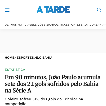
ÚLTIMAS NOTÍCIAS
ELEIÇÕES 2026
POLÍTICA
ESPORTES
SALVADOR
BAHIA
P
HOME
>
ESPORTES
>
E.C.BAHIA
ESTATÍSTICA
Em 90 minutos, João Paulo acumula
sete dos 22 gols sofridos pelo Bahia
na Série A
Goleiro sofreu 31% dos gols do Tricolor na
competição