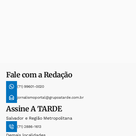
Fale com a Redação
(71) 99601-0020
jornalismoportal@grupoatarde.com.br
Assine
A TARDE
Salvador e Região Metropolitana
(71) 2886-1613
Demais localidades