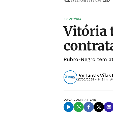
HOME
>
ESPORTES
>
E.C.VITÓRIA
E.C.VITÓRIA
Vitória 
contra
Rubro-Negro tem at
Por
Lucas Vilas
27/02/2025 - 14:31 h
| A
OUÇA
COMPARTILHE