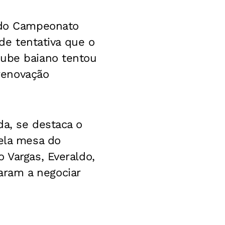
o do Campeonato
 de tentativa que o
lube baiano tentou
renovação
da, se destaca o
pela mesa do
 Vargas, Everaldo,
aram a negociar