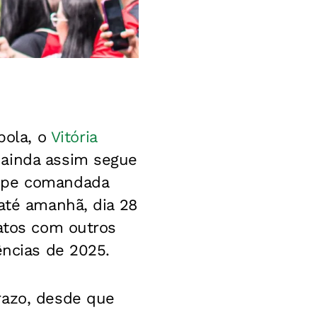
bola, o
Vitória
 ainda assim segue
uipe comandada
até amanhã, dia 28
ratos com outros
ências de 2025.
razo, desde que