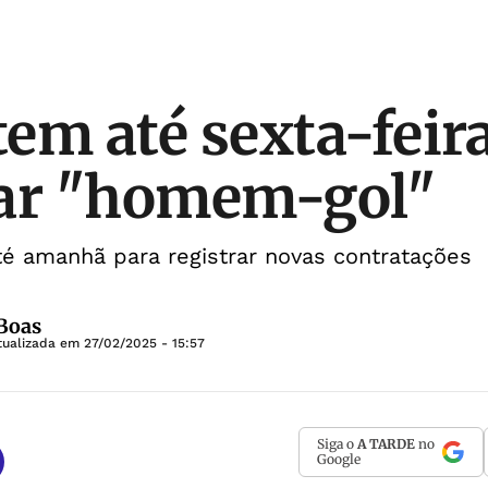
tem até sexta-feir
tar "homem-gol"
é amanhã para registrar novas contratações
 Boas
tualizada em
27/02/2025 - 15:57
Siga o
A TARDE
no
Google