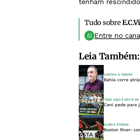
tenham rescindido
Tudo sobre
E.C.V
Entre no can
Leia Também:
CONTRA O TEMPO!
Bahia corre atrá
"ISSO AQUI É NOITE D
Ceni pede para j
GLÓRIA ETERNA
Boston River: co