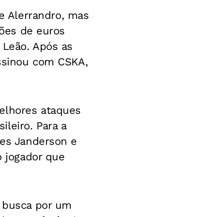
 Alerrandro, mas
hões de euros
o Leão. Após as
assinou com CSKA,
melhores ataques
leiro. Para a
tes Janderson e
o jogador que
a busca por um