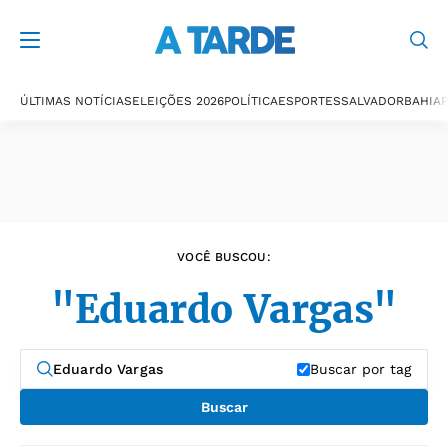
Últimas notícias
ÚLTIMAS NOTÍCIAS
ELEIÇÕES 2026
POLÍTICA
ESPORTES
SALVADOR
BAHIA
P
VOCÊ BUSCOU:
"Eduardo Vargas"
Buscar por tag
Buscar